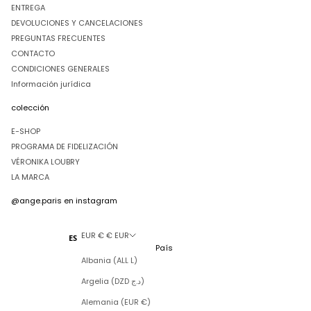
ENTREGA
DEVOLUCIONES Y CANCELACIONES
PREGUNTAS FRECUENTES
CONTACTO
CONDICIONES GENERALES
Información jurídica
colección
E-SHOP
PROGRAMA DE FIDELIZACIÓN
VÉRONIKA LOUBRY
LA MARCA
@ange.paris
en instagram
EUR € € EUR
ES
País
Albania (ALL L)
Argelia (DZD د.ج)
Alemania (EUR €)