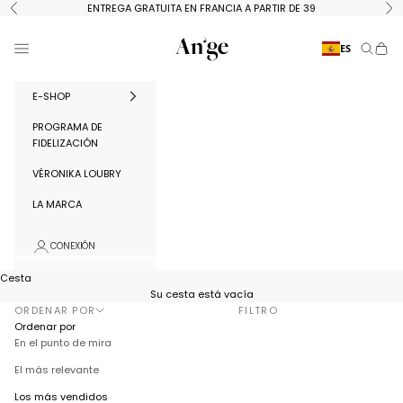
Ir al contenido
ENTREGA GRATUITA EN FRANCIA A PARTIR DE 39
Anterior
Si
Ange Paris
Menú
ES
Buscar
Cest
E-SHOP
PROGRAMA DE
FIDELIZACIÓN
VÉRONIKA LOUBRY
LA MARCA
CONEXIÓN
Cesta
Su cesta está vacía
ORDENAR POR
FILTRO
Ordenar por
En el punto de mira
El más relevante
Los más vendidos