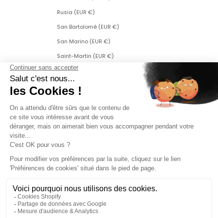
Rusia (EUR €)
San Bartolomé (EUR €)
San Marino (EUR €)
Saint-Martin (EUR €)
San Martín (parte neerlandesa) (ANG ƒ)
San Pedro y Miquelón (EUR €)
Serbia (RSD РСД)
Singapur (SGD $)
Eslovaquia (EUR €)
Eslovenia (EUR €)
Suecia (SEK kr)
Suiza (CHF CHF)
Svalbard y Jan Mayen (EUR €)
República Checa (CZK Kč)
Turquía (EUR €)