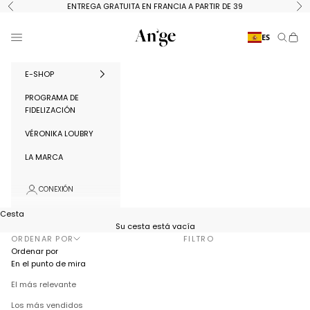
Ir al contenido
ENTREGA GRATUITA EN FRANCIA A PARTIR DE 39
Anterior
Si
Ange Paris
Menú
ES
Buscar
Cest
E-SHOP
PROGRAMA DE
FIDELIZACIÓN
VÉRONIKA LOUBRY
LA MARCA
CONEXIÓN
Cesta
Su cesta está vacía
ORDENAR POR
FILTRO
Ordenar por
En el punto de mira
El más relevante
Los más vendidos