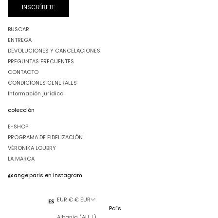
INSCRÍBETE
BUSCAR
ENTREGA
DEVOLUCIONES Y CANCELACIONES
PREGUNTAS FRECUENTES
CONTACTO
CONDICIONES GENERALES
Información jurídica
colección
E-SHOP
PROGRAMA DE FIDELIZACIÓN
VÉRONIKA LOUBRY
LA MARCA
@ange.paris
en instagram
EUR € € EUR
ES
País
Albania (ALL L)