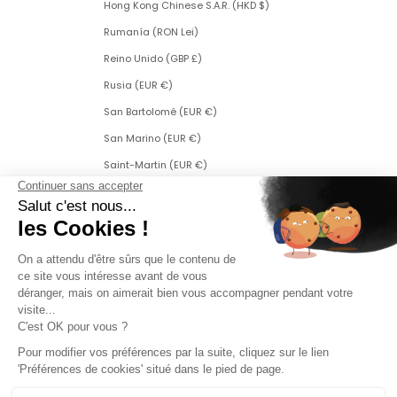
Hong Kong Chinese S.A.R. (HKD $)
Rumanía (RON Lei)
Reino Unido (GBP £)
Rusia (EUR €)
San Bartolomé (EUR €)
San Marino (EUR €)
Saint-Martin (EUR €)
San Martín (parte neerlandesa) (ANG ƒ)
San Pedro y Miquelón (EUR €)
Serbia (RSD РСД)
Singapur (SGD $)
Eslovaquia (EUR €)
Eslovenia (EUR €)
Suecia (SEK kr)
Suiza (CHF CHF)