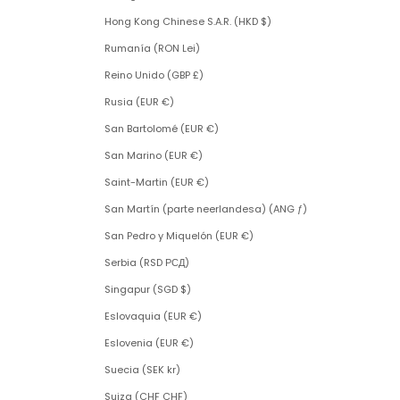
Hong Kong Chinese S.A.R. (HKD $)
Rumanía (RON Lei)
Reino Unido (GBP £)
Rusia (EUR €)
San Bartolomé (EUR €)
San Marino (EUR €)
Saint-Martin (EUR €)
San Martín (parte neerlandesa) (ANG ƒ)
San Pedro y Miquelón (EUR €)
Serbia (RSD РСД)
Singapur (SGD $)
Eslovaquia (EUR €)
Eslovenia (EUR €)
Suecia (SEK kr)
Suiza (CHF CHF)