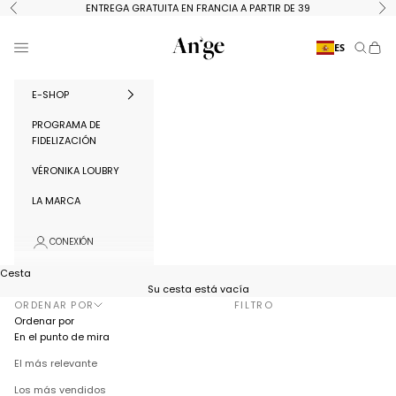
Ir al contenido
ENTREGA GRATUITA EN FRANCIA A PARTIR DE 39
Anterior
Si
Ange Paris
Menú
ES
Buscar
Cest
E-SHOP
PROGRAMA DE
FIDELIZACIÓN
VÉRONIKA LOUBRY
LA MARCA
CONEXIÓN
Cesta
Su cesta está vacía
ORDENAR POR
FILTRO
Ordenar por
En el punto de mira
El más relevante
Los más vendidos