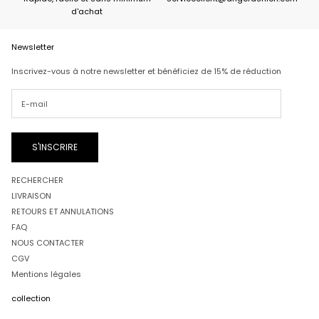
d'achat
d
e
C
Newsletter
o
d
Inscrivez-vous à notre newsletter et bénéficiez de 15% de réduction
e
:
W
E
L
C
S'INSCRIRE
O
M
RECHERCHER
E
1
LIVRAISON
5
RETOURS ET ANNULATIONS
FAQ
NOUS CONTACTER
CGV
CRIRE
Mentions légales
collection