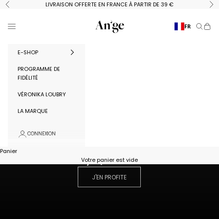
Passer au contenu
LIVRAISON OFFERTE EN FRANCE À PARTIR DE 39 €
Précédent
Su
Ange Paris
Menu
FR
Recherc
Panie
E-SHOP
PROGRAMME DE
FIDÉLITÉ
VÉRONIKA LOUBRY
LA MARQUE
CONNEXION
LAST CHANCE
Panier
Votre panier est vide
jUSQU'À -50%
J'EN PROFITE