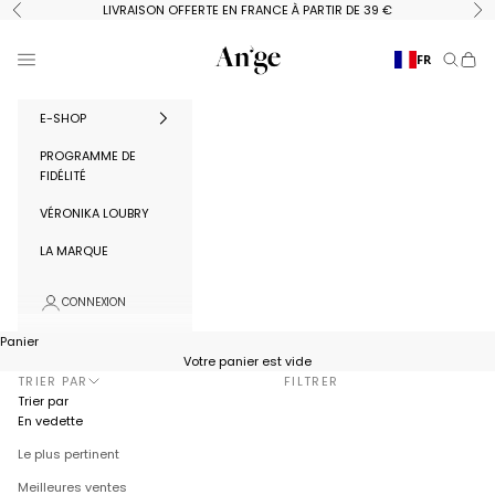
Passer au contenu
LIVRAISON OFFERTE EN FRANCE À PARTIR DE 39 €
Précédent
Su
Ange Paris
Menu
FR
Recherc
Panie
E-SHOP
PROGRAMME DE
FIDÉLITÉ
VÉRONIKA LOUBRY
LA MARQUE
CONNEXION
Panier
Votre panier est vide
TRIER PAR
FILTRER
Trier par
En vedette
Le plus pertinent
Meilleures ventes