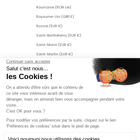
Roumanie (RON Lei)
Royaume-Uni (GBP £)
Russie (EUR €)
Saint-Barthélemy (EUR €)
Saint-Marin (EUR €)
Saint-Martin (EUR €)
Saint-Martin (partie néerlandaise) (ANG ƒ)
Saint-Pierre-et-Miquelon (EUR €)
Serbie (RSD РСД)
Singapour (SGD $)
Slovaquie (EUR €)
Slovénie (EUR €)
Suède (SEK kr)
Suisse (CHF CHF)
Svalbard et Jan Mayen (EUR €)