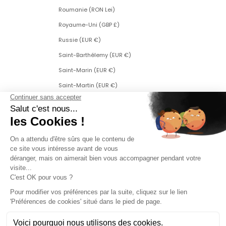
Roumanie (RON Lei)
Royaume-Uni (GBP £)
Russie (EUR €)
Saint-Barthélemy (EUR €)
Saint-Marin (EUR €)
Saint-Martin (EUR €)
Saint-Martin (partie néerlandaise) (ANG ƒ)
Saint-Pierre-et-Miquelon (EUR €)
Serbie (RSD РСД)
Singapour (SGD $)
Slovaquie (EUR €)
Slovénie (EUR €)
Suède (SEK kr)
Suisse (CHF CHF)
Svalbard et Jan Mayen (EUR €)