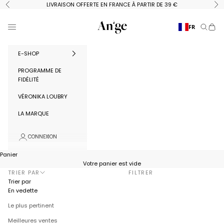
Passer au contenu
LIVRAISON OFFERTE EN FRANCE À PARTIR DE 39 €
Précédent
Su
Ange Paris
Menu
FR
Recherc
Panie
E-SHOP
PROGRAMME DE
FIDÉLITÉ
VÉRONIKA LOUBRY
LA MARQUE
CONNEXION
Panier
Votre panier est vide
TRIER PAR
FILTRER
Trier par
En vedette
Le plus pertinent
Meilleures ventes