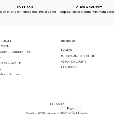
LIVRAISON
CLICK & COLLECT
aison offerte en France dès 39€ d'achat
Rapide, facile et sans minimum d'ac
CHERCHER
collection
RAISON
E-SHOP
OURS ET ANNULATIONS
PROGRAMME DE FIDÉLITÉ
Q
VÉRONIKA LOUBRY
US CONTACTER
LA MARQUE
V
tions légales
FR
EUR €
Pays
Albanie (ALL L)
Crédits
2026 - An’ge - Tous droits réservés