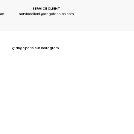
SERVICE CLIENT
hat
serviceclient@angefashion.com
@ange.paris
sur instagram