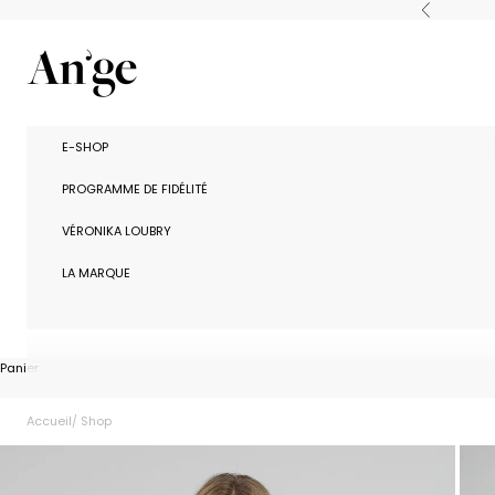
Passer au contenu
Précédent
Ange Paris
E-SHOP
PROGRAMME DE FIDÉLITÉ
VÉRONIKA LOUBRY
LA MARQUE
Panier
Accueil
Shop