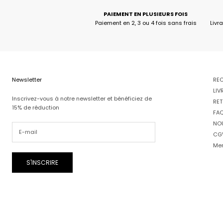
PAIEMENT EN PLUSIEURS FOIS
Paiement en 2, 3 ou 4 fois sans frais
Livr
Newsletter
RE
LIV
Inscrivez-vous à notre newsletter et bénéficiez de
RET
15% de réduction
FA
NO
CG
Men
S'INSCRIRE