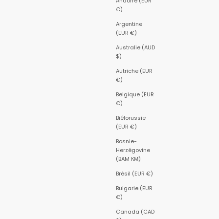
Andorre (EUR
€)
Argentine
(EUR €)
Australie (AUD
$)
Autriche (EUR
€)
Belgique (EUR
€)
Biélorussie
(EUR €)
Bosnie-
Herzégovine
(BAM КМ)
Brésil (EUR €)
Bulgarie (EUR
€)
Canada (CAD