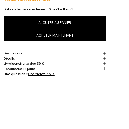
Date de livraison estimée :
10 août - 11 août
AJOUTER AU PANIER
ACHETER MAINTENANT
Description
Détails
Livraison
offerte dès 39 €
Retour
sous 14 jours
Une question ?
Contactez-nous