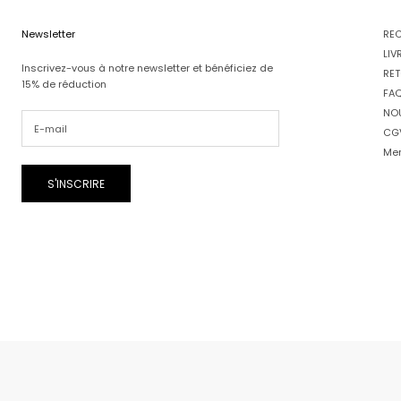
Newsletter
RE
LIV
Inscrivez-vous à notre newsletter et bénéficiez de
RET
15% de réduction
FA
NO
CG
Men
S'INSCRIRE