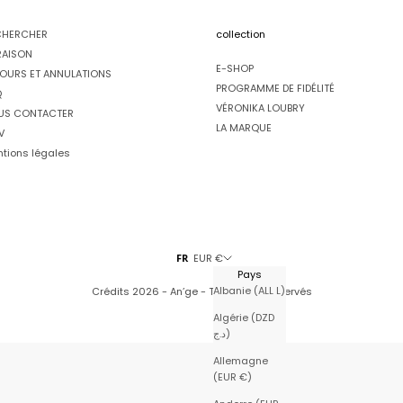
CHERCHER
collection
RAISON
E-SHOP
OURS ET ANNULATIONS
PROGRAMME DE FIDÉLITÉ
Q
VÉRONIKA LOUBRY
US CONTACTER
LA MARQUE
V
tions légales
FR
EUR €
Pays
Albanie (ALL L)
Crédits
2026 - An’ge - Tous droits réservés
Algérie (DZD
د.ج)
Allemagne
(EUR €)