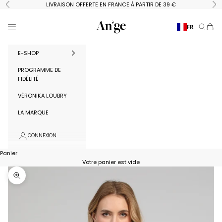
Passer au contenu
LIVRAISON OFFERTE EN FRANCE À PARTIR DE 39 €
Précédent
Su
Ange Paris
Menu
FR
Recherc
Panie
E-SHOP
PROGRAMME DE
FIDÉLITÉ
VÉRONIKA LOUBRY
LA MARQUE
CONNEXION
Panier
Votre panier est vide
Zoomer sur l'image