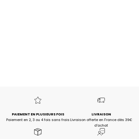
BLOUSON CALLAO wine
Choisir les options
Prix de vente
Prix normal
69,90€
145,00€
-51%
PAIEMENT EN PLUSIEURS FOIS
LIVRAISON
Paiement en 2, 3 ou 4 fois sans frais
Livraison offerte en France dès 39€
d'achat