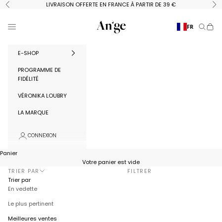
Passer au contenu
LIVRAISON OFFERTE EN FRANCE À PARTIR DE 39 €
Précédent
Su
Ange Paris
Menu
FR
Recherc
Panie
E-SHOP
PROGRAMME DE
FIDÉLITÉ
VÉRONIKA LOUBRY
LA MARQUE
CONNEXION
Panier
Votre panier est vide
TRIER PAR
FILTRER
Trier par
En vedette
Le plus pertinent
Meilleures ventes