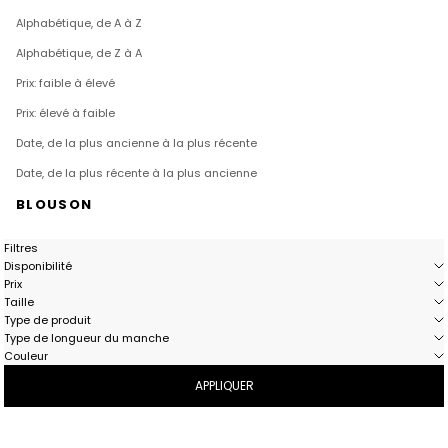
Alphabétique, de A à Z
Alphabétique, de Z à A
Prix: faible à élevé
Prix: élevé à faible
Date, de la plus ancienne à la plus récente
Date, de la plus récente à la plus ancienne
BLOUSON
Filtres
Disponibilité
Prix
Taille
Type de produit
Type de longueur du manche
Couleur
APPLIQUER
- 51%
OUTLET