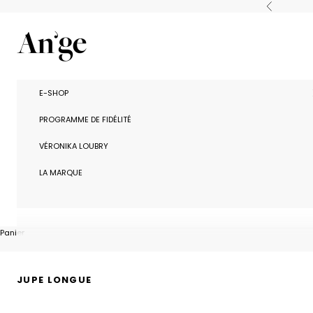
Passer au contenu
Précédent
Ange Paris
E-SHOP
PROGRAMME DE FIDÉLITÉ
VÉRONIKA LOUBRY
LA MARQUE
Panier
JUPE LONGUE