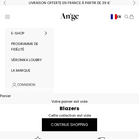
Passer au contenu
LIVRAISON OFFERTE EN FRANCE À PARTIR DE 39 €
Précédent
Su
Ange Paris
Menu
FR
Recherc
Panie
E-SHOP
PROGRAMME DE
FIDÉLITÉ
VÉRONIKA LOUBRY
LA MARQUE
CONNEXION
Panier
Votre panier est vide
Blazers
Cette collection est vide
CONTINUE SHOPPING