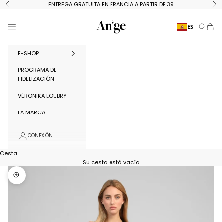
Ir al contenido
ENTREGA GRATUITA EN FRANCIA A PARTIR DE 39
Anterior
Si
Ange Paris
Menú
ES
Buscar
Cest
E-SHOP
PROGRAMA DE
FIDELIZACIÓN
VÉRONIKA LOUBRY
LA MARCA
CONEXIÓN
Cesta
Su cesta está vacía
Ampliar la imagen