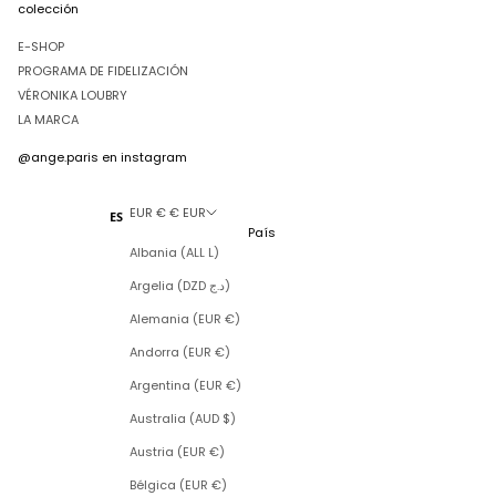
colección
E-SHOP
PROGRAMA DE FIDELIZACIÓN
VÉRONIKA LOUBRY
LA MARCA
@ange.paris
en instagram
EUR € € EUR
ES
País
Albania (ALL L)
Argelia (DZD د.ج)
Alemania (EUR €)
Andorra (EUR €)
Argentina (EUR €)
Australia (AUD $)
Austria (EUR €)
Bélgica (EUR €)