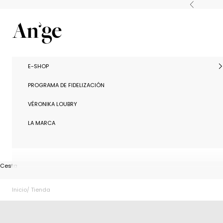
Ir al contenido
Anterior
Ange Paris
E-SHOP
PROGRAMA DE FIDELIZACIÓN
VÉRONIKA LOUBRY
LA MARCA
Cesta
Inicio
Tienda