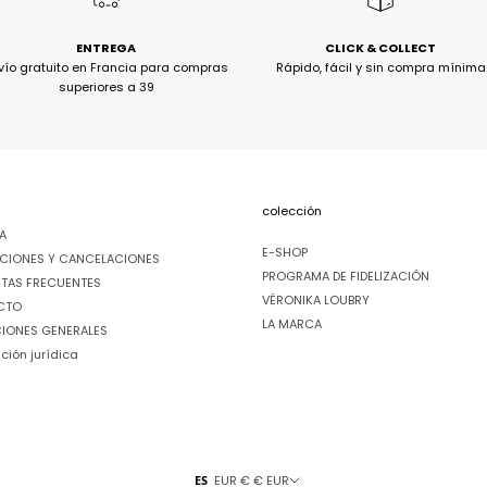
ENTREGA
CLICK & COLLECT
vío gratuito en Francia para compras
Rápido, fácil y sin compra mínima
superiores a 39
R
colección
A
E-SHOP
CIONES Y CANCELACIONES
PROGRAMA DE FIDELIZACIÓN
TAS FRECUENTES
VÉRONIKA LOUBRY
CTO
LA MARCA
IONES GENERALES
ción jurídica
ES
EUR € € EUR