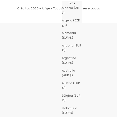
País
Albania (ALL
Créditos
2026 - An’ge - Todos los derechos reservados
L)
Argelia (DZD
د.ج)
Alemania
(EUR €)
Andorra (EUR
€)
Argentina
(EUR €)
Australia
(AUD $)
Austria (EUR
€)
Bélgica (EUR
€)
Bielorrusia
(EUR €)