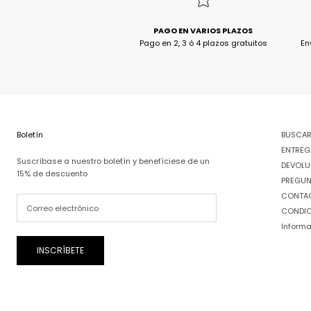
PAGO EN VARIOS PLAZOS
Pago en 2, 3 ó 4 plazos gratuitos
En
Boletín
BUSCA
ENTREG
Suscríbase a nuestro boletín y benefíciese de un
DEVOLU
15% de descuento
PREGUN
CONTA
CONDIC
Informa
INSCRÍBETE