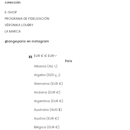
colección
E-SHOP
PROGRAMA DE FIDELIZACIÓN
VÉRONIKA LOUBRY
LA MARCA
@ange.paris
en instagram
EUR € € EUR
ES
País
Albania (ALL L)
Argelia (DZD د.ج)
Alemania (EUR €)
Andorra (EUR €)
Argentina (EUR €)
Australia (AUD $)
Austria (EUR €)
Bélgica (EUR €)