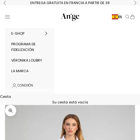
Ir al contenido
ENTREGA GRATUITA EN FRANCIA A PARTIR DE 39
Anterior
Si
Ange Paris
Menú
ES
Buscar
Cest
E-SHOP
PROGRAMA DE
FIDELIZACIÓN
VÉRONIKA LOUBRY
LA MARCA
CONEXIÓN
Cesta
Su cesta está vacía
Ampliar la imagen