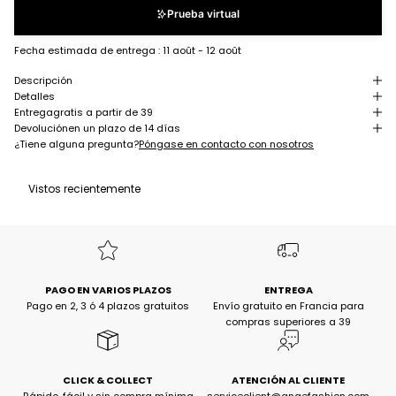
Prueba virtual
Fecha estimada de entrega :
11 août - 12 août
Descripción
Detalles
Entrega
gratis a partir de 39
Devolución
en un plazo de 14 días
¿Tiene alguna pregunta?
Póngase en contacto con nosotros
Vistos recientemente
PAGO EN VARIOS PLAZOS
ENTREGA
Pago en 2, 3 ó 4 plazos gratuitos
Envío gratuito en Francia para
compras superiores a 39
CLICK & COLLECT
ATENCIÓN AL CLIENTE
Rápido, fácil y sin compra mínima
serviceclient@angefashion.com