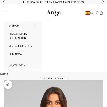
Ir al contenido
ENTREGA GRATUITA EN FRANCIA A PARTIR DE 39
Anterior
Si
Ange Paris
Menú
ES
Buscar
Cest
E-SHOP
PROGRAMA DE
FIDELIZACIÓN
VÉRONIKA LOUBRY
LA MARCA
CONEXIÓN
Cesta
Su cesta está vacía
Ampliar la imagen