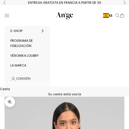
Ir al contenido
ENTREGA GRATUITA EN FRANCIA A PARTIR DE 39
Anterior
Si
Ange Paris
Menú
ES
Buscar
Cest
E-SHOP
PROGRAMA DE
FIDELIZACIÓN
VÉRONIKA LOUBRY
LA MARCA
CONEXIÓN
Cesta
Su cesta está vacía
Ampliar la imagen