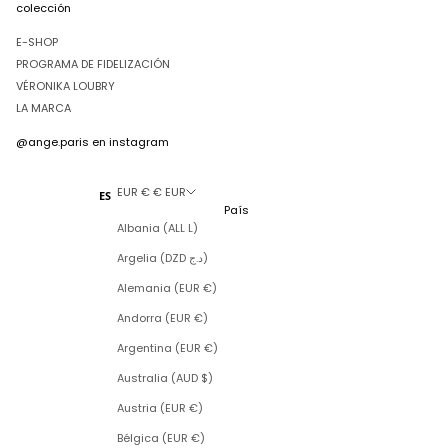
colección
E-SHOP
PROGRAMA DE FIDELIZACIÓN
VÉRONIKA LOUBRY
LA MARCA
@ange.paris
en instagram
EUR € € EUR
ES
País
Albania (ALL L)
Argelia (DZD د.ج)
Alemania (EUR €)
Andorra (EUR €)
Argentina (EUR €)
Australia (AUD $)
Austria (EUR €)
Bélgica (EUR €)