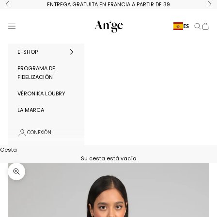
Ir al contenido
ENTREGA GRATUITA EN FRANCIA A PARTIR DE 39
Anterior
Si
Ange Paris
Menú
ES
Buscar
Cest
E-SHOP
PROGRAMA DE
FIDELIZACIÓN
VÉRONIKA LOUBRY
LA MARCA
CONEXIÓN
Cesta
Su cesta está vacía
Ampliar la imagen