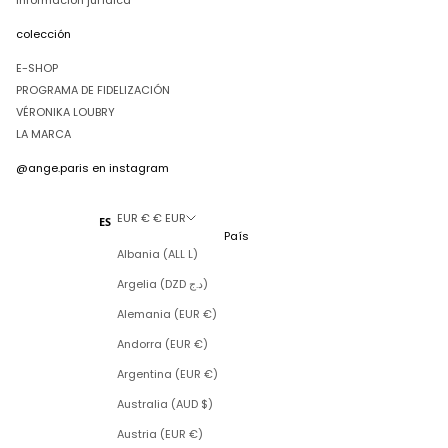
Información jurídica
colección
E-SHOP
PROGRAMA DE FIDELIZACIÓN
VÉRONIKA LOUBRY
LA MARCA
@ange.paris
en instagram
EUR € € EUR
ES
País
Albania (ALL L)
Argelia (DZD د.ج)
Alemania (EUR €)
Andorra (EUR €)
Argentina (EUR €)
Australia (AUD $)
Austria (EUR €)