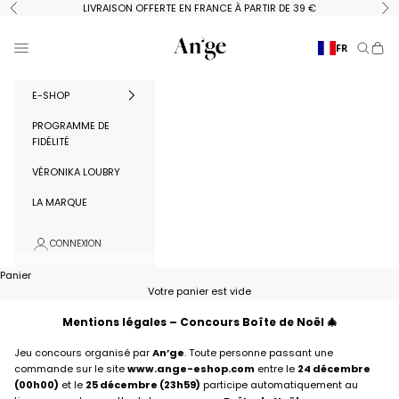
Passer au contenu
LIVRAISON OFFERTE EN FRANCE À PARTIR DE 39 €
Précédent
Su
Ange Paris
Menu
FR
Recherc
Panie
E-SHOP
PROGRAMME DE
FIDÉLITÉ
VÉRONIKA LOUBRY
LA MARQUE
CONNEXION
Panier
Votre panier est vide
Mentions légales – Concours Boîte de Noël 🎄
Jeu concours organisé par
An’ge
. Toute personne passant une
commande sur le site
www.ange-eshop.com
entre le
24 décembre
(00h00)
et le
25 décembre (23h59)
participe automatiquement au