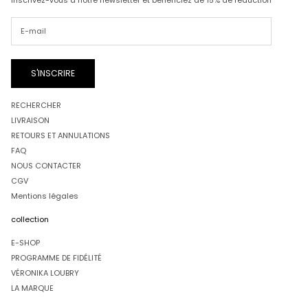
Inscrivez-vous à notre newsletter et bénéficiez de 15% de réduction
S'INSCRIRE
RECHERCHER
LIVRAISON
RETOURS ET ANNULATIONS
FAQ
NOUS CONTACTER
CGV
Mentions légales
collection
E-SHOP
PROGRAMME DE FIDÉLITÉ
VÉRONIKA LOUBRY
LA MARQUE