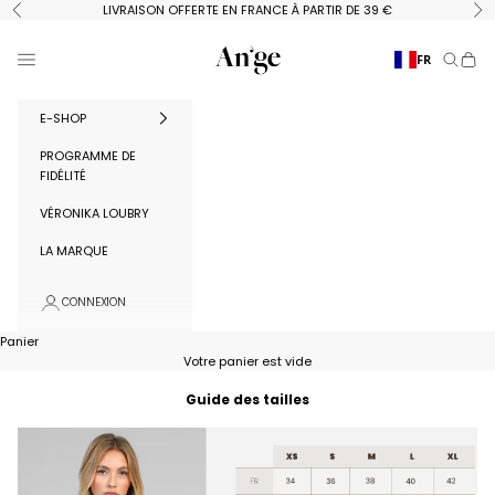
Passer au contenu
LIVRAISON OFFERTE EN FRANCE À PARTIR DE 39 €
Précédent
Su
Ange Paris
Menu
FR
Recherc
Panie
E-SHOP
PROGRAMME DE
FIDÉLITÉ
VÉRONIKA LOUBRY
LA MARQUE
CONNEXION
Panier
Votre panier est vide
Guide des tailles