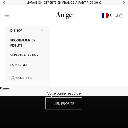
Passer au contenu
LIVRAISON OFFERTE EN FRANCE À PARTIR DE 39 €
Précédent
Su
Ange Paris
Menu
FR
Recherc
Panie
E-SHOP
PROGRAMME DE
FIDÉLITÉ
VÉRONIKA LOUBRY
LA MARQUE
CONNEXION
LAST CHANCE
Panier
Votre panier est vide
jUSQU'À -50%
J'EN PROFITE