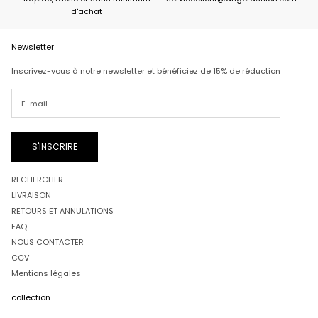
d'achat
d
e
C
Newsletter
o
d
Inscrivez-vous à notre newsletter et bénéficiez de 15% de réduction
e
:
W
E
L
C
S'INSCRIRE
O
M
RECHERCHER
E
1
LIVRAISON
5
RETOURS ET ANNULATIONS
FAQ
NOUS CONTACTER
CGV
CRIRE
Mentions légales
collection