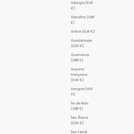
Géorgie (EUR
€)
Gibraltar (GBP
£)
Grèce (EUR €)
Guadeloupe
(EUR €)
Guernesey
(GBP £)
Guyane
française
(EUR €)
Hongrie (HUF
Ft)
Île de Man
(GBP £)
Îles Åland
(EUR €)
Îles Féroé