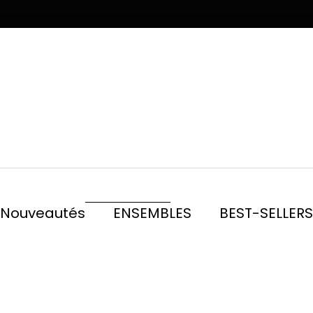
TAILLEURS
DÉCOUVRIR
blouses & chemi
DÉCOUVRIR
Nouveautés
ENSEMBLES
BEST-SELLERS