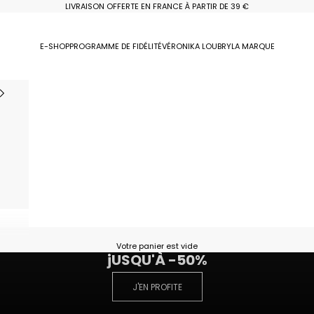
LIVRAISON OFFERTE EN FRANCE À PARTIR DE 39 €
E-SHOP
PROGRAMME DE FIDÉLITÉ
VÉRONIKA LOUBRY
LA MARQUE
LAST CHANCE
Votre panier est vide
jUSQU'À -50%
J'EN PROFITE