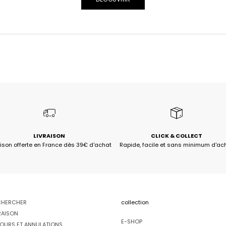
LIVRAISON
CLICK & COLLECT
aison offerte en France dès 39€ d'achat
Rapide, facile et sans minimum d'ac
CHERCHER
collection
RAISON
E-SHOP
OURS ET ANNULATIONS