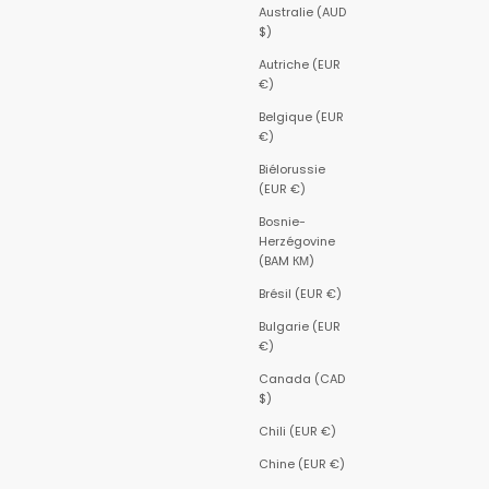
Australie (AUD
$)
Autriche (EUR
€)
Belgique (EUR
€)
Biélorussie
(EUR €)
Bosnie-
Herzégovine
(BAM КМ)
Brésil (EUR €)
Bulgarie (EUR
€)
Canada (CAD
$)
Chili (EUR €)
Chine (EUR €)