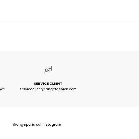
SERVICE CLIENT
hat
serviceclient@angefashion.com
@ange.paris
sur instagram