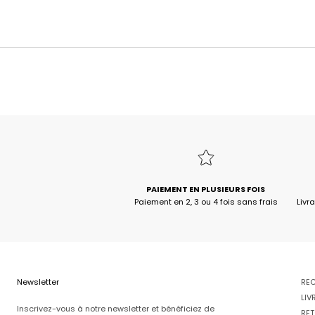
s
u
r
v
o
t
r
e
1
PAIEMENT EN PLUSIEURS FOIS
Paiement en 2, 3 ou 4 fois sans frais
Livr
è
r
e
c
Newsletter
RE
LIV
o
Inscrivez-vous à notre newsletter et bénéficiez de
RET