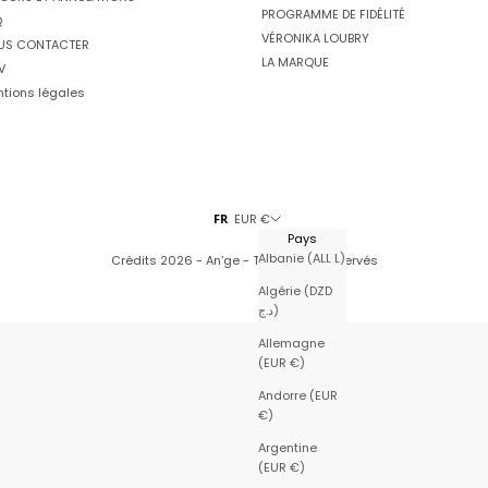
PROGRAMME DE FIDÉLITÉ
Q
VÉRONIKA LOUBRY
US CONTACTER
LA MARQUE
V
tions légales
FR
EUR €
Pays
Albanie (ALL L)
Crédits
2026 - An’ge - Tous droits réservés
Algérie (DZD
د.ج)
Allemagne
(EUR €)
Andorre (EUR
€)
Argentine
(EUR €)