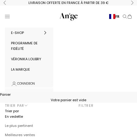
Passer au contenu
LIVRAISON OFFERTE EN FRANCE À PARTIR DE 39 €
Précédent
Su
Ange Paris
Menu
FR
Recherc
Panie
E-SHOP
PROGRAMME DE
FIDÉLITÉ
VÉRONIKA LOUBRY
LA MARQUE
CONNEXION
Panier
Votre panier est vide
TRIER PAR
FILTRER
Trier par
En vedette
Le plus pertinent
Meilleures ventes