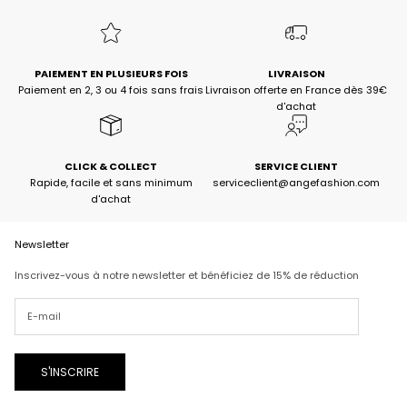
PAIEMENT EN PLUSIEURS FOIS
LIVRAISON
Paiement en 2, 3 ou 4 fois sans frais
Livraison offerte en France dès 39€
d'achat
CLICK & COLLECT
SERVICE CLIENT
Rapide, facile et sans minimum
serviceclient@angefashion.com
d'achat
Newsletter
Inscrivez-vous à notre newsletter et bénéficiez de 15% de réduction
S'INSCRIRE