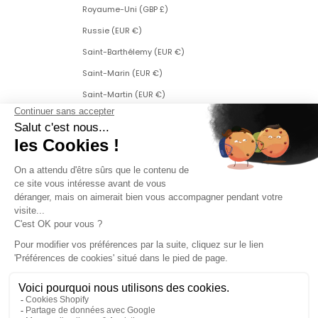
Royaume-Uni (GBP £)
Russie (EUR €)
Saint-Barthélemy (EUR €)
Saint-Marin (EUR €)
Saint-Martin (EUR €)
Saint-Martin (partie néerlandaise) (ANG ƒ)
Saint-Pierre-et-Miquelon (EUR €)
Serbie (RSD РСД)
Singapour (SGD $)
Slovaquie (EUR €)
Slovénie (EUR €)
Suède (SEK kr)
Suisse (CHF CHF)
Svalbard et Jan Mayen (EUR €)
Tchéquie (CZK Kč)