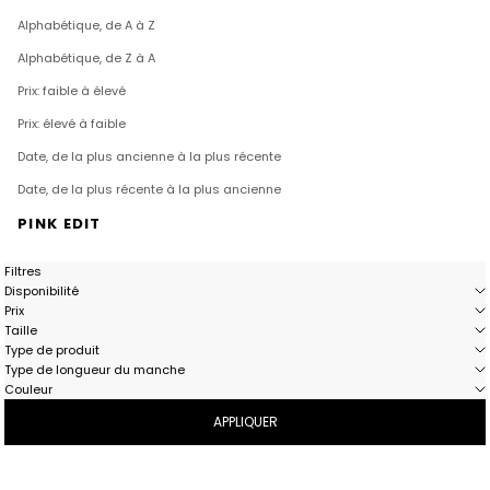
Alphabétique, de A à Z
Alphabétique, de Z à A
Prix: faible à élevé
Prix: élevé à faible
Date, de la plus ancienne à la plus récente
Date, de la plus récente à la plus ancienne
PINK EDIT
Filtres
Disponibilité
Prix
Taille
Type de produit
Type de longueur du manche
Couleur
APPLIQUER
- 41%
- 40%