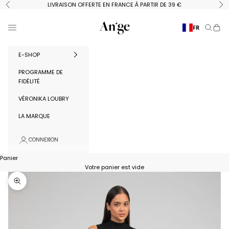
Passer au contenu
LIVRAISON OFFERTE EN FRANCE À PARTIR DE 39 €
Précédent
Su
Ange Paris
Menu
FR
Recherc
Panie
E-SHOP
PROGRAMME DE
FIDÉLITÉ
VÉRONIKA LOUBRY
LA MARQUE
CONNEXION
Panier
Votre panier est vide
Zoomer sur l'image