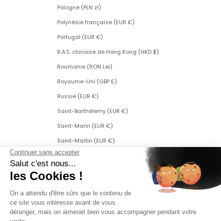
Pologne (PLN zł)
Polynésie française (EUR €)
Portugal (EUR €)
R.A.S. chinoise de Hong Kong (HKD $)
Roumanie (RON Lei)
Royaume-Uni (GBP £)
Russie (EUR €)
Saint-Barthélemy (EUR €)
Saint-Marin (EUR €)
Saint-Martin (EUR €)
Saint-Martin (partie néerlandaise) (ANG ƒ)
Saint-Pierre-et-Miquelon (EUR €)
Serbie (RSD РСД)
Singapour (SGD $)
Slovaquie (EUR €)