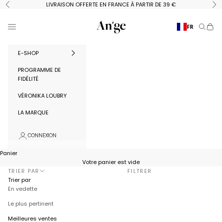
Passer au contenu
LIVRAISON OFFERTE EN FRANCE À PARTIR DE 39 €
Précédent
Su
Ange Paris
Menu
FR
Recherc
Panie
E-SHOP
PROGRAMME DE
FIDÉLITÉ
VÉRONIKA LOUBRY
LA MARQUE
CONNEXION
Panier
Votre panier est vide
TRIER PAR
FILTRER
Trier par
En vedette
Le plus pertinent
Meilleures ventes