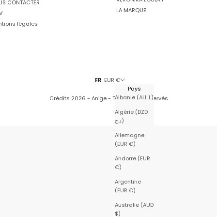
US CONTACTER
LA MARQUE
V
tions légales
FR
EUR €
Pays
Albanie (ALL L)
Crédits
2026 - An’ge - Tous droits réservés
Algérie (DZD
د.ج)
Allemagne
(EUR €)
Andorre (EUR
€)
Argentine
(EUR €)
Australie (AUD
$)