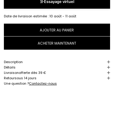
Essayage virtuel
Date de livraison estimée :
10 août - 11 août
AJOUTER AU PANIER
ACHETER MAINTENANT
Description
Détails
Livraison
offerte dès 39 €
Retour
sous 14 jours
Une question ?
Contactez-nous