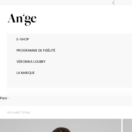
Passer au contenu
Précédent
Ange Paris
E-SHOP
PROGRAMME DE FIDÉLITÉ
VÉRONIKA LOUBRY
LA MARQUE
Panier
Accueil
Shop