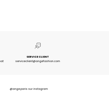
SERVICE CLIENT
hat
serviceclient@angefashion.com
@ange.paris
sur instagram