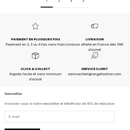
1
2
3
PAIEMENT EN PLUSIEURS FOIS
LIVRAISON
Paiement en 2, 3 ou 4 fois sans frais
Livraison offerte en France dès 39€
d'achat
CLICK & COLLECT
SERVICE CLIENT
Rapide, facile et sans minimum
serviceclient@angefashion.com
d'achat
Newsletter
Inscrivez-vous à notre newsletter et bénéficiez de 15% de réduction