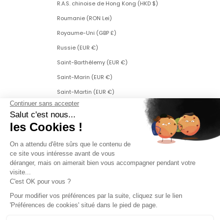
R.A.S. chinoise de Hong Kong (HKD $)
Roumanie (RON Lei)
Royaume-Uni (GBP £)
Russie (EUR €)
Saint-Barthélemy (EUR €)
Saint-Marin (EUR €)
Saint-Martin (EUR €)
Saint-Martin (partie néerlandaise) (ANG ƒ)
Saint-Pierre-et-Miquelon (EUR €)
Serbie (RSD РСД)
Singapour (SGD $)
Slovaquie (EUR €)
Slovénie (EUR €)
Suède (SEK kr)
Suisse (CHF CHF)