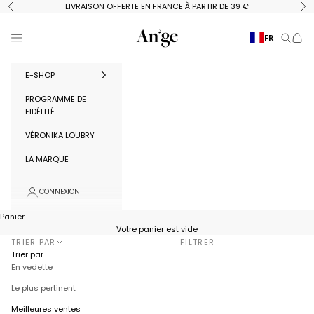
Passer au contenu
LIVRAISON OFFERTE EN FRANCE À PARTIR DE 39 €
Précédent
Su
Ange Paris
Menu
FR
Recherc
Panie
E-SHOP
PROGRAMME DE
FIDÉLITÉ
VÉRONIKA LOUBRY
LA MARQUE
CONNEXION
Panier
Votre panier est vide
TRIER PAR
FILTRER
Trier par
En vedette
Le plus pertinent
Meilleures ventes