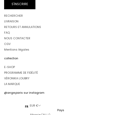
S'INSCRIRE
RECHERCHER
LIVRAISON
RETOURS ET ANNULATIONS
FAQ
NOUS CONTACTER
CGV
Mentions légales
collection
E-SHOP
PROGRAMME DE FIDÉLITÉ
VÉRONIKA LOUBRY
LA MARQUE
@ange.paris
sur instagram
EUR €
FR
Pays
Albanie (ALL L)