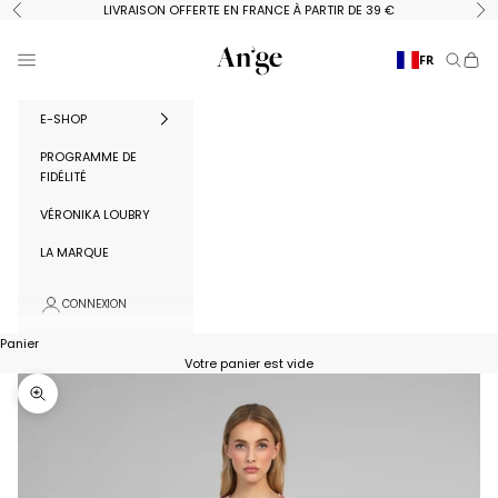
Passer au contenu
LIVRAISON OFFERTE EN FRANCE À PARTIR DE 39 €
Précédent
Su
Ange Paris
Menu
FR
Recherc
Panie
E-SHOP
PROGRAMME DE
FIDÉLITÉ
VÉRONIKA LOUBRY
LA MARQUE
CONNEXION
Panier
Votre panier est vide
Zoomer sur l'image