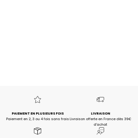
PULL LIPY mousse
PULL LIPY ecru
Choisir les options
Choisir les options
Prix de vente
Prix de vente
69,00€
69,00€
PAIEMENT EN PLUSIEURS FOIS
LIVRAISON
Paiement en 2, 3 ou 4 fois sans frais
Livraison offerte en France dès 39€
d'achat