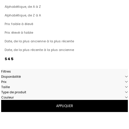
Alphabétique, de A à Z
Alphabétique, de Z à A
Prix: faible à élevé
Prix: élevé à faible
Date, de la plus ancienne à la plus récente
Date, de la plus récente à la plus ancienne
S45
Filtres
Disponibilité
Prix
Taille
Type de produit
Couleur
APPLIQUER
OUTLET
OUTLET
- 58%
- 61%