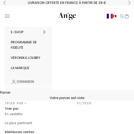
Passer au contenu
LIVRAISON OFFERTE EN FRANCE À PARTIR DE 39 €
Précédent
Su
Ange Paris
Menu
FR
Recherc
Panie
E-SHOP
PROGRAMME DE
FIDÉLITÉ
VÉRONIKA LOUBRY
LA MARQUE
CONNEXION
Panier
Votre panier est vide
TRIER PAR
FILTRER
Trier par
En vedette
Le plus pertinent
Meilleures ventes