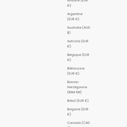
Andorre (EUR
€)
Argentine
(EUR €)
Australie (AUD
$)
Autriche (EUR
€)
Belgique (EUR
€)
Biélorussie
(EUR €)
Bosnie-
Herzégovine
(BAM КМ)
Brésil (EUR €)
Bulgarie (EUR
€)
Canada (CAD