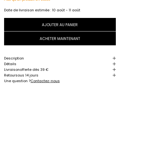
Date de livraison estimée :
10 août - 11 août
AJOUTER AU PANIER
ACHETER MAINTENANT
Description
Détails
Livraison
offerte dès 39 €
Retour
sous 14 jours
Une question ?
Contactez-nous