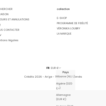
CHERCHER
collection
RAISON
E-SHOP
OURS ET ANNULATIONS
PROGRAMME DE FIDÉLITÉ
Q
VÉRONIKA LOUBRY
US CONTACTER
LA MARQUE
V
tions légales
FR
EUR €
Pays
Albanie (ALL L)
Crédits
2026 - An’ge - Tous droits réservés
Algérie (DZD
د.ج)
Allemagne
(EUR €)