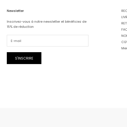
Newsletter
RE
LIV
Inscrivez-vous à notre newsletter et bénéficiez de
RET
15% de réduction
FA
NO
CG
Men
S'INSCRIRE