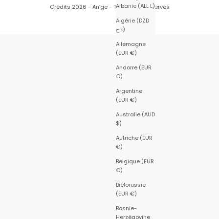
Albanie (ALL L)
Crédits
2026 - An’ge - Tous droits réservés
Algérie (DZD
د.ج)
Allemagne
(EUR €)
Andorre (EUR
€)
Argentine
(EUR €)
Australie (AUD
$)
Autriche (EUR
€)
Belgique (EUR
€)
Biélorussie
(EUR €)
Bosnie-
Herzégovine