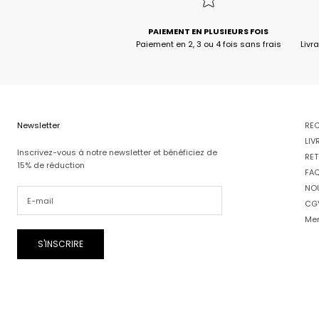
PAIEMENT EN PLUSIEURS FOIS
Paiement en 2, 3 ou 4 fois sans frais
Livr
Newsletter
RE
LIV
Inscrivez-vous à notre newsletter et bénéficiez de
RET
15% de réduction
FA
NO
CG
Men
S'INSCRIRE