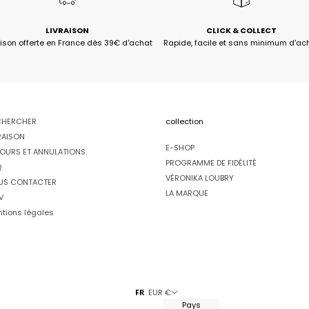
LIVRAISON
CLICK & COLLECT
aison offerte en France dès 39€ d'achat
Rapide, facile et sans minimum d'ac
CHERCHER
collection
RAISON
E-SHOP
OURS ET ANNULATIONS
PROGRAMME DE FIDÉLITÉ
Q
VÉRONIKA LOUBRY
US CONTACTER
LA MARQUE
V
tions légales
FR
EUR €
Pays