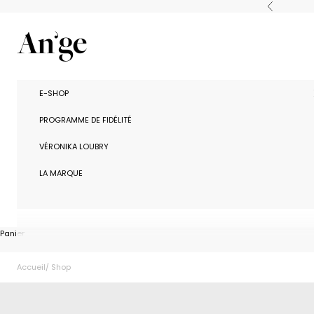
Passer au contenu
Précédent
Ange Paris
E-SHOP
PROGRAMME DE FIDÉLITÉ
VÉRONIKA LOUBRY
LA MARQUE
Panier
Accueil
Shop