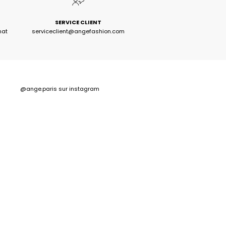
SERVICE CLIENT
hat
serviceclient@angefashion.com
@ange.paris
sur instagram