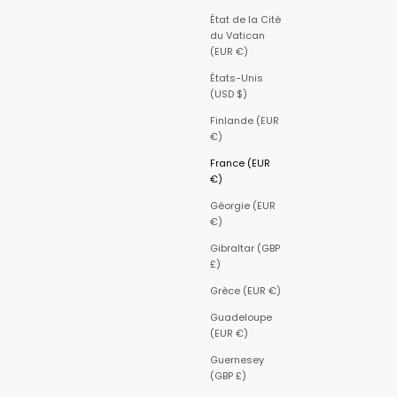
État de la Cité
du Vatican
(EUR €)
États-Unis
(USD $)
Finlande (EUR
€)
France (EUR
€)
Géorgie (EUR
€)
Gibraltar (GBP
£)
Grèce (EUR €)
Guadeloupe
(EUR €)
Guernesey
(GBP £)