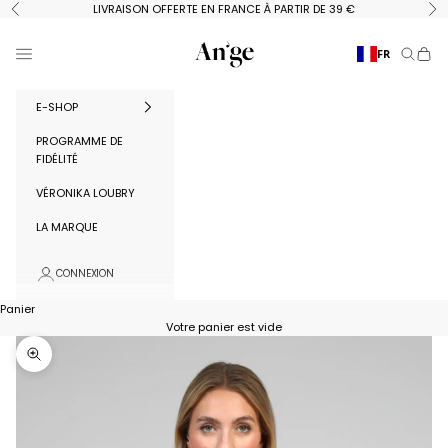
Passer au contenu
LIVRAISON OFFERTE EN FRANCE À PARTIR DE 39 €
Précédent
Su
Ange Paris
Menu
FR
Recherc
Panie
E-SHOP
PROGRAMME DE
FIDÉLITÉ
VÉRONIKA LOUBRY
LA MARQUE
CONNEXION
Panier
Votre panier est vide
Zoomer sur l'image