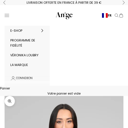
Passer au contenu
LIVRAISON OFFERTE EN FRANCE À PARTIR DE 39 €
Précédent
Su
Ange Paris
Menu
FR
Recherc
Panie
E-SHOP
PROGRAMME DE
FIDÉLITÉ
VÉRONIKA LOUBRY
LA MARQUE
CONNEXION
Panier
Votre panier est vide
Zoomer sur l'image