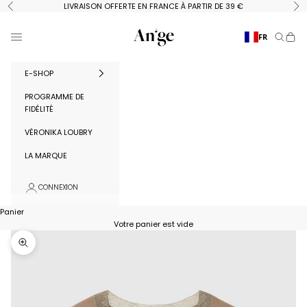
Passer au contenu
LIVRAISON OFFERTE EN FRANCE À PARTIR DE 39 €
Précédent
Su
Ange Paris
Menu
FR
Recherc
Panie
E-SHOP
PROGRAMME DE
FIDÉLITÉ
VÉRONIKA LOUBRY
LA MARQUE
CONNEXION
Panier
Votre panier est vide
Zoomer sur l'image