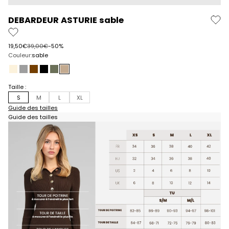
DEBARDEUR ASTURIE sable
Prix de vente
Prix normal
19,50€
39,00€
-50%
Couleur:
sable
ecru
gris
marron
noir
olive
sable
Taille :
S
M
L
XL
Guide des tailles
Guide des tailles