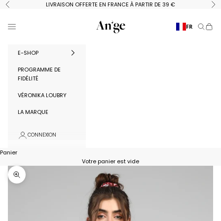
Passer au contenu
LIVRAISON OFFERTE EN FRANCE À PARTIR DE 39 €
Précédent
Su
Ange Paris
Menu
FR
Recherc
Panie
E-SHOP
PROGRAMME DE
FIDÉLITÉ
VÉRONIKA LOUBRY
LA MARQUE
CONNEXION
Panier
Votre panier est vide
Zoomer sur l'image