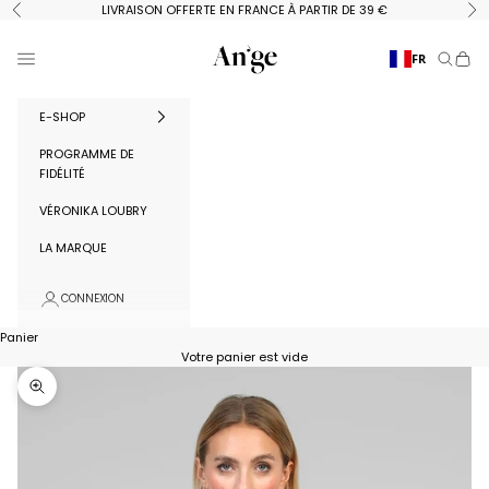
Passer au contenu
LIVRAISON OFFERTE EN FRANCE À PARTIR DE 39 €
Précédent
Su
Ange Paris
Menu
FR
Recherc
Panie
E-SHOP
PROGRAMME DE
FIDÉLITÉ
VÉRONIKA LOUBRY
LA MARQUE
CONNEXION
Panier
Votre panier est vide
Zoomer sur l'image