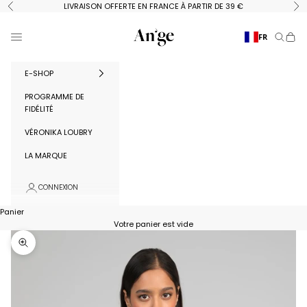
Passer au contenu
LIVRAISON OFFERTE EN FRANCE À PARTIR DE 39 €
Précédent
Su
Ange Paris
Menu
FR
Recherc
Panie
E-SHOP
PROGRAMME DE
FIDÉLITÉ
VÉRONIKA LOUBRY
LA MARQUE
CONNEXION
Panier
Votre panier est vide
Zoomer sur l'image