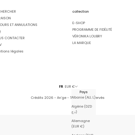
CHERCHER
collection
RAISON
E-SHOP
OURS ET ANNULATIONS
PROGRAMME DE FIDÉLITÉ
Q
VÉRONIKA LOUBRY
US CONTACTER
LA MARQUE
V
tions légales
FR
EUR €
Pays
Albanie (ALL L)
Crédits
2026 - An’ge - Tous droits réservés
Algérie (DZD
د.ج)
Allemagne
(EUR €)