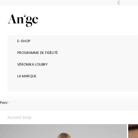
Passer au contenu
Précédent
Ange Paris
E-SHOP
PROGRAMME DE FIDÉLITÉ
VÉRONIKA LOUBRY
LA MARQUE
Panier
Accueil
Shop