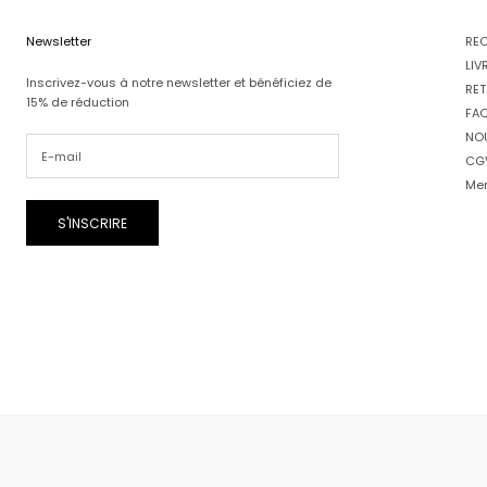
Newsletter
RE
LIV
Inscrivez-vous à notre newsletter et bénéficiez de
RET
15% de réduction
FA
NO
CG
Men
S'INSCRIRE