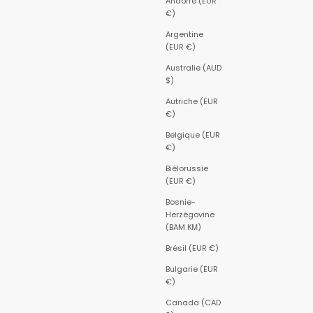
Andorre (EUR
€)
Argentine
(EUR €)
Australie (AUD
$)
Autriche (EUR
€)
Belgique (EUR
€)
Biélorussie
(EUR €)
Bosnie-
Herzégovine
(BAM КМ)
Brésil (EUR €)
Bulgarie (EUR
€)
Canada (CAD