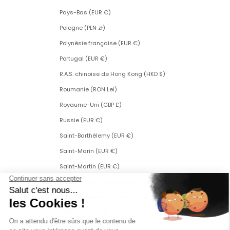
Pays-Bas (EUR €)
Pologne (PLN zł)
Polynésie française (EUR €)
Portugal (EUR €)
R.A.S. chinoise de Hong Kong (HKD $)
Roumanie (RON Lei)
Royaume-Uni (GBP £)
Russie (EUR €)
Saint-Barthélemy (EUR €)
Saint-Marin (EUR €)
Saint-Martin (EUR €)
Saint-Martin (partie néerlandaise) (ANG ƒ)
Saint-Pierre-et-Miquelon (EUR €)
Serbie (RSD РСД)
Singapour (SGD $)