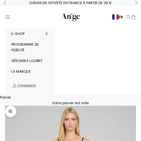
Passer au contenu
LIVRAISON OFFERTE EN FRANCE À PARTIR DE 39 €
Précédent
Su
Ange Paris
Menu
FR
Recherc
Panie
E-SHOP
PROGRAMME DE
FIDÉLITÉ
VÉRONIKA LOUBRY
LA MARQUE
CONNEXION
Panier
Votre panier est vide
Zoomer sur l'image