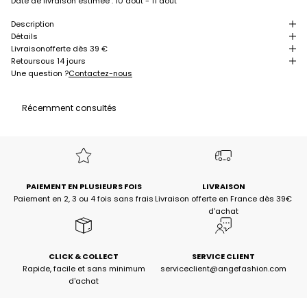
Date de livraison estimée :
10 août - 11 août
Description
Détails
Livraison
offerte dès 39 €
Retour
sous 14 jours
Une question ?
Contactez-nous
Récemment consultés
PAIEMENT EN PLUSIEURS FOIS
LIVRAISON
Paiement en 2, 3 ou 4 fois sans frais
Livraison offerte en France dès 39€
d'achat
CLICK & COLLECT
SERVICE CLIENT
Rapide, facile et sans minimum
serviceclient@angefashion.com
d'achat