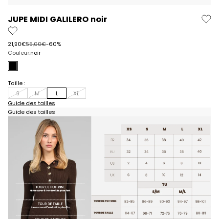
JUPE MIDI GALILERO noir
Prix de vente
Prix normal
21,90€
55,00€
-60%
Couleur:
noir
noir
Taille :
S
M
L
XL
Guide des tailles
Guide des tailles