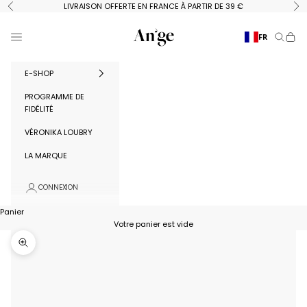
Passer au contenu
LIVRAISON OFFERTE EN FRANCE À PARTIR DE 39 €
Précédent
Su
Ange Paris
Menu
FR
Recherc
Panie
E-SHOP
PROGRAMME DE
FIDÉLITÉ
VÉRONIKA LOUBRY
LA MARQUE
CONNEXION
Panier
Votre panier est vide
Zoomer sur l'image