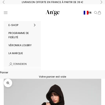
Passer au contenu
LIVRAISON OFFERTE EN FRANCE À PARTIR DE 39 €
Précédent
Su
Ange Paris
Menu
FR
Recherc
Panie
E-SHOP
PROGRAMME DE
FIDÉLITÉ
VÉRONIKA LOUBRY
LA MARQUE
CONNEXION
Panier
Votre panier est vide
Zoomer sur l'image