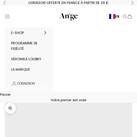
Passer au contenu
LIVRAISON OFFERTE EN FRANCE À PARTIR DE 39 €
Précédent
Su
Ange Paris
Menu
FR
Recherc
Panie
E-SHOP
PROGRAMME DE
FIDÉLITÉ
VÉRONIKA LOUBRY
LA MARQUE
CONNEXION
Panier
Votre panier est vide
Zoomer sur l'image