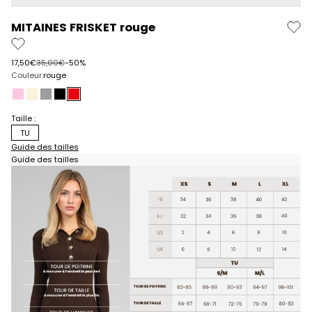
MITAINES FRISKET rouge
Prix de vente
Prix normal
17,50€
35,00€
-50%
Couleur:
rouge
candy
ecru
gris chiné
noir
rouge
Taille :
TU
Guide des tailles
Guide des tailles