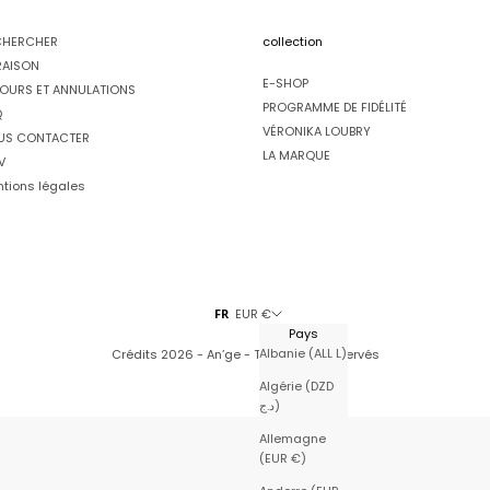
CHERCHER
collection
RAISON
E-SHOP
OURS ET ANNULATIONS
PROGRAMME DE FIDÉLITÉ
Q
VÉRONIKA LOUBRY
US CONTACTER
LA MARQUE
V
tions légales
FR
EUR €
Pays
Albanie (ALL L)
Crédits
2026 - An’ge - Tous droits réservés
Algérie (DZD
د.ج)
Allemagne
(EUR €)