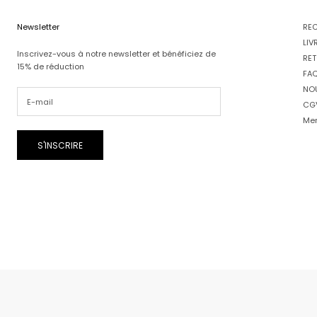
Newsletter
RE
LIV
Inscrivez-vous à notre newsletter et bénéficiez de
RET
15% de réduction
FA
NO
CG
Men
S'INSCRIRE