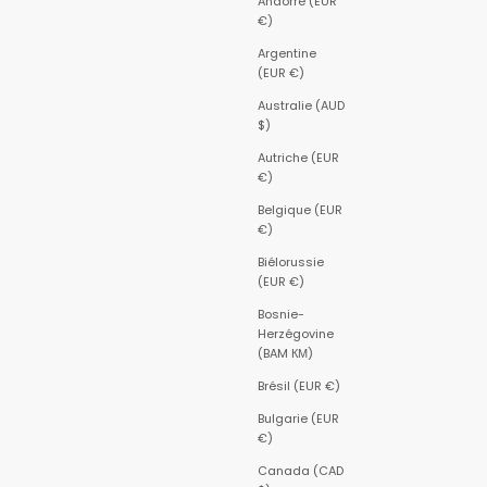
Andorre (EUR
€)
Argentine
(EUR €)
Australie (AUD
$)
Autriche (EUR
€)
Belgique (EUR
€)
Biélorussie
(EUR €)
Bosnie-
Herzégovine
(BAM КМ)
Brésil (EUR €)
Bulgarie (EUR
€)
Canada (CAD