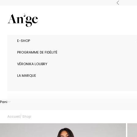
Passer au contenu
Précédent
Ange Paris
E-SHOP
PROGRAMME DE FIDÉLITÉ
VÉRONIKA LOUBRY
LA MARQUE
Panier
Accueil
Shop