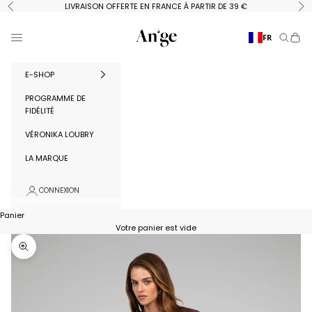
Passer au contenu
LIVRAISON OFFERTE EN FRANCE À PARTIR DE 39 €
Précédent
Su
Ange Paris
Menu
FR
Recherc
Panie
E-SHOP
PROGRAMME DE
FIDÉLITÉ
VÉRONIKA LOUBRY
LA MARQUE
CONNEXION
Panier
Votre panier est vide
Zoomer sur l'image