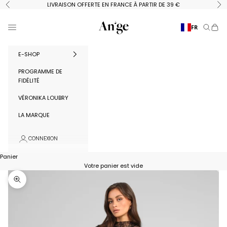
Passer au contenu
LIVRAISON OFFERTE EN FRANCE À PARTIR DE 39 €
Précédent
Su
Ange Paris
Menu
FR
Recherc
Panie
E-SHOP
PROGRAMME DE
FIDÉLITÉ
VÉRONIKA LOUBRY
LA MARQUE
CONNEXION
Panier
Votre panier est vide
Zoomer sur l'image