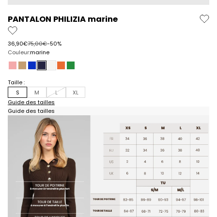
PANTALON PHILIZIA marine
Prix de vente
Prix normal
36,90€
75,00€
-50%
Couleur:
marine
rose
daim
electric
marine
blanc
piment
pomme
Taille :
S
M
L
XL
Guide des tailles
Guide des tailles