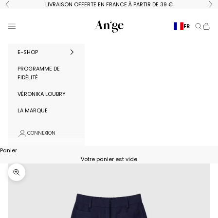
Passer au contenu
LIVRAISON OFFERTE EN FRANCE À PARTIR DE 39 €
Précédent
Su
Ange Paris
Menu
FR
Recherc
Panie
E-SHOP
PROGRAMME DE
FIDÉLITÉ
VÉRONIKA LOUBRY
LA MARQUE
CONNEXION
Panier
Votre panier est vide
Zoomer sur l'image