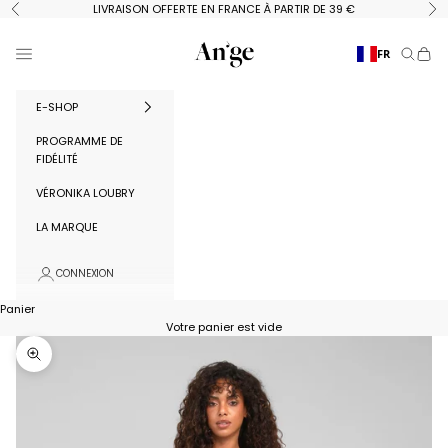
Passer au contenu
LIVRAISON OFFERTE EN FRANCE À PARTIR DE 39 €
Précédent
Su
Ange Paris
Menu
FR
Recherc
Panie
E-SHOP
PROGRAMME DE
FIDÉLITÉ
VÉRONIKA LOUBRY
LA MARQUE
CONNEXION
Panier
Votre panier est vide
Zoomer sur l'image