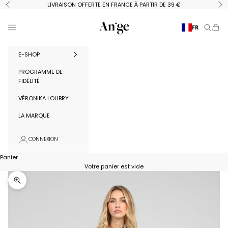
Passer au contenu
LIVRAISON OFFERTE EN FRANCE À PARTIR DE 39 €
Précédent
Su
Ange Paris
Menu
FR
Recherc
Panie
E-SHOP
PROGRAMME DE
FIDÉLITÉ
VÉRONIKA LOUBRY
LA MARQUE
CONNEXION
Panier
Votre panier est vide
Zoomer sur l'image