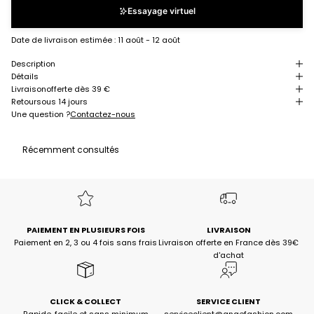
Essayage virtuel
Date de livraison estimée :
11 août - 12 août
Description
Détails
Livraison
offerte dès 39 €
Retour
sous 14 jours
Une question ?
Contactez-nous
Récemment consultés
PAIEMENT EN PLUSIEURS FOIS
LIVRAISON
Paiement en 2, 3 ou 4 fois sans frais
Livraison offerte en France dès 39€
d'achat
CLICK & COLLECT
SERVICE CLIENT
Rapide, facile et sans minimum
serviceclient@angefashion.com