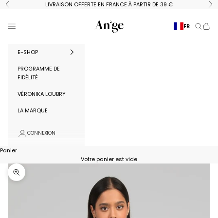
Passer au contenu
LIVRAISON OFFERTE EN FRANCE À PARTIR DE 39 €
Précédent
Su
Ange Paris
Menu
FR
Recherc
Panie
E-SHOP
PROGRAMME DE
FIDÉLITÉ
VÉRONIKA LOUBRY
LA MARQUE
CONNEXION
Panier
Votre panier est vide
Zoomer sur l'image