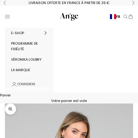
Passer au contenu
LIVRAISON OFFERTE EN FRANCE À PARTIR DE 39 €
Précédent
Su
Ange Paris
Menu
FR
Recherc
Panie
E-SHOP
PROGRAMME DE
FIDÉLITÉ
VÉRONIKA LOUBRY
LA MARQUE
CONNEXION
Panier
Votre panier est vide
Zoomer sur l'image